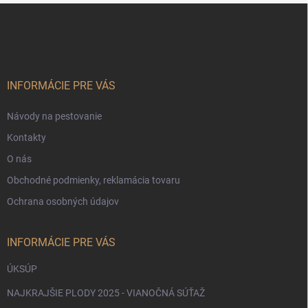
Z
Odoslať
á
p
ä
t
i
INFORMÁCIE PRE VÁS
e
Návody na pestovanie
Kontakty
O nás
Obchodné podmienky, reklamácia tovaru
Ochrana osobných údajov
INFORMÁCIE PRE VÁS
ÚKSÚP
NAJKRAJŠIE PLODY 2025 - VIANOČNÁ SÚŤAŽ