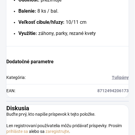
Balenie:
8 ks / bal.
Veľkosť cibule/hľuzy:
10/11 cm
Využitie:
záhony, parky, rezané kvety
Dodatočné parametre
Kategória
:
Tulipány
EAN
:
8712494206173
Diskusia
Buďte prvý, kto napíše príspevok k tejto položke.
Len registrovaní používatelia môžu pridávať príspevky. Prosím
prihláste sa
alebo sa
zaregistrujte
.