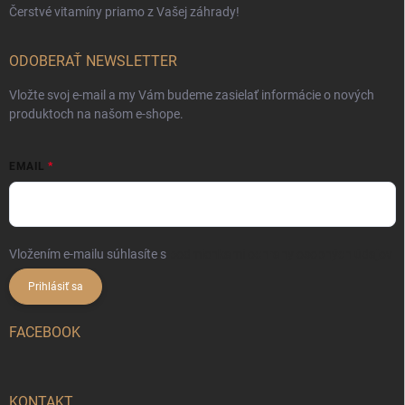
Čerstvé vitamíny priamo z Vašej záhrady!
ODOBERAŤ NEWSLETTER
Vložte svoj e-mail a my Vám budeme zasielať informácie o nových
produktoch na našom e-shope.
EMAIL
Vložením e-mailu súhlasíte s
podmienkami ochrany osobných údajov
Prihlásiť sa
FACEBOOK
KONTAKT