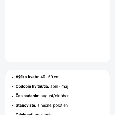
€4
€2,80
/ ks
€2,28 bez DPH
Jednotková
MOMENTÁLNE NEDOSTUPNÉ
cena:
8 ks / bal.
DETAILNÉ INFORMÁCIE
OPÝTAŤ SA
STRÁŽIŤ
Výška kvetu:
40 - 60 cm
Obdobie kvitnutia:
apríl - máj
Čas sadenia:
august/október
Stanovište:
slnečné, polotieň
Odolnosť:
prezimuje