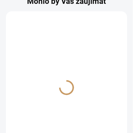
Mohlo by Vás zaujímať
Vonná sviečka LEMON
100g
1,70 €