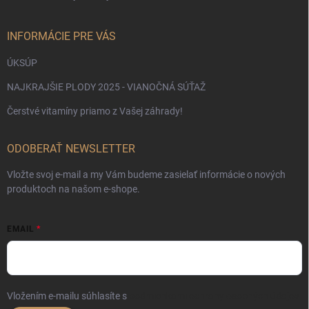
INFORMÁCIE PRE VÁS
ÚKSÚP
NAJKRAJŠIE PLODY 2025 - VIANOČNÁ SÚŤAŽ
Čerstvé vitamíny priamo z Vašej záhrady!
ODOBERAŤ NEWSLETTER
Vložte svoj e-mail a my Vám budeme zasielať informácie o nových
produktoch na našom e-shope.
EMAIL
Vložením e-mailu súhlasíte s
podmienkami ochrany osobných údajov