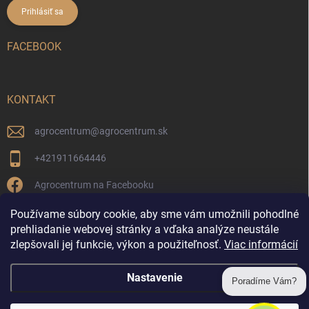
Prihlásiť sa
FACEBOOK
KONTAKT
agrocentrum
@
agrocentrum.sk
+421911664446
Agrocentrum na Facebooku
agrocentrum_topolniky/
Používame súbory cookie, aby sme vám umožnili pohodlné
prehliadanie webovej stránky a vďaka analýze neustále
zlepšovali jej funkcie, výkon a použiteľnosť.
Viac informácií
Reklamácia a vrátenie tovaru
Nastavenie
Poradíme Vám?