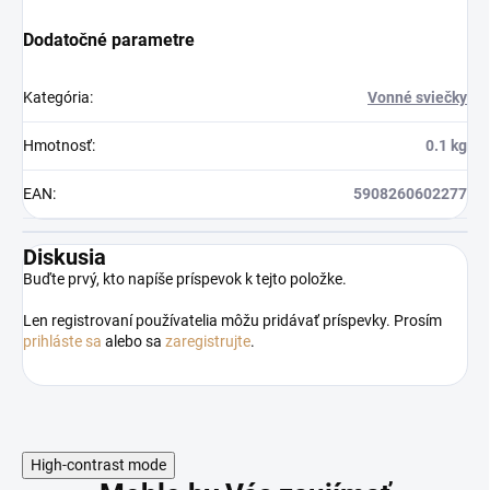
Dodatočné parametre
Kategória
:
Vonné sviečky
Hmotnosť
:
0.1 kg
EAN
:
5908260602277
Diskusia
Buďte prvý, kto napíše príspevok k tejto položke.
Len registrovaní používatelia môžu pridávať príspevky. Prosím
prihláste sa
alebo sa
zaregistrujte
.
High-contrast mode