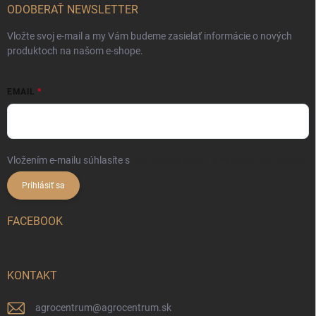
ODOBERAŤ NEWSLETTER
Vložte svoj e-mail a my Vám budeme zasielať informácie o nových
produktoch na našom e-shope.
EMAIL
Vložením e-mailu súhlasíte s
podmienkami ochrany osobných údajov
Prihlásiť sa
FACEBOOK
KONTAKT
agrocentrum
@
agrocentrum.sk