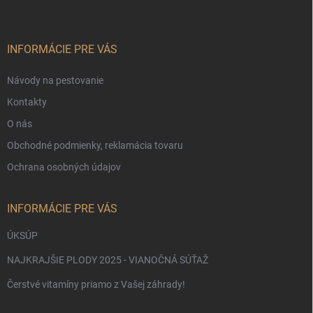
p
ä
t
i
INFORMÁCIE PRE VÁS
e
Návody na pestovanie
Kontakty
O nás
Obchodné podmienky, reklamácia tovaru
Ochrana osobných údajov
INFORMÁCIE PRE VÁS
ÚKSÚP
NAJKRAJŠIE PLODY 2025 - VIANOČNÁ SÚŤAŽ
Čerstvé vitamíny priamo z Vašej záhrady!