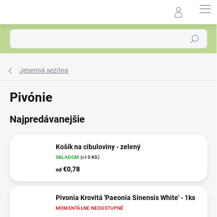
Prejsť
na
Agrocentrum.sk - Asistent
obsah
predaja
Hľadať
Jesenná sezóna
Pivónie
Najpredávanejšie
Košík na cibuloviny - zelený
SKLADOM
(>10 KS)
€0,78
od
Pivonia Krovitá 'Paeonia Sinensis White' - 1ks
MOMENTÁLNE NEDOSTUPNÉ