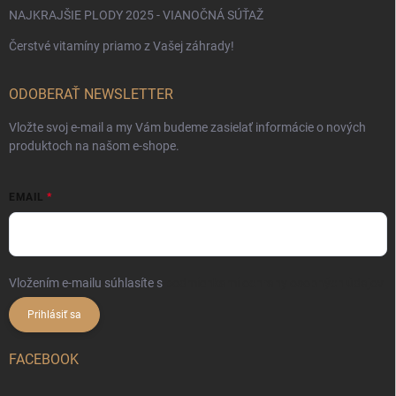
NAJKRAJŠIE PLODY 2025 - VIANOČNÁ SÚŤAŽ
Čerstvé vitamíny priamo z Vašej záhrady!
ODOBERAŤ NEWSLETTER
Vložte svoj e-mail a my Vám budeme zasielať informácie o nových
produktoch na našom e-shope.
EMAIL
Vložením e-mailu súhlasíte s
podmienkami ochrany osobných údajov
Prihlásiť sa
FACEBOOK