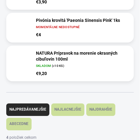
€3,90
Pivónia krovitá 'Paeonia Sinensis Pink' 1ks
MOMENTÁLNE NEDOSTUPNÉ
€4
NATURA Prípravok na morenie okrasných
cibuľovín 100ml
SKLADOM
(>10 KS)
€9,20
R
a
NAJPREDÁVANEJŠIE
NAJLACNEJŠIE
NAJDRAHŠIE
d
e
ABECEDNE
n
i
4
položiek celkom