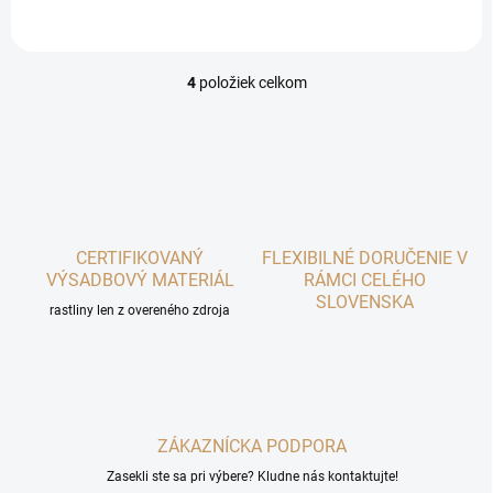
dosahujú výšku 60 až 80...
hubám.
4
položiek celkom
O
v
l
á
d
a
c
i
CERTIFIKOVANÝ
e
FLEXIBILNÉ DORUČENIE V
p
VÝSADBOVÝ MATERIÁL
RÁMCI CELÉHO
r
SLOVENSKA
rastliny len z overeného zdroja
v
k
y
v
ý
p
ZÁKAZNÍCKA PODPORA
i
s
Zasekli ste sa pri výbere? Kludne nás kontaktujte!
u