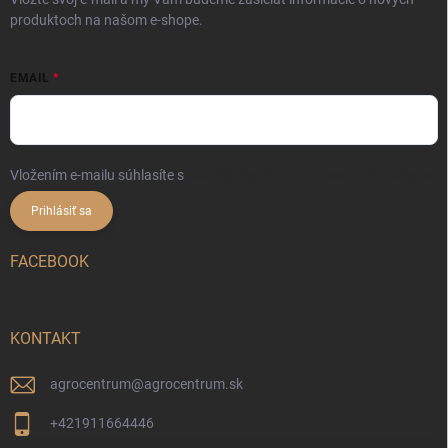
produktoch na našom e-shope.
EMAIL
Vložením e-mailu súhlasíte s
podmienkami ochrany osobných údajov
Prihlásiť sa
FACEBOOK
KONTAKT
agrocentrum
@
agrocentrum.sk
+421911664446