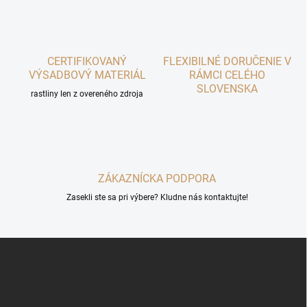
o
i
e
v
p
a
r
n
v
i
CERTIFIKOVANÝ
FLEXIBILNÉ DORUČENIE V
k
VÝSADBOVÝ MATERIÁL
RÁMCI CELÉHO
e
y
SLOVENSKA
v
rastliny len z overeného zdroja
ý
p
i
s
u
ZÁKAZNÍCKA PODPORA
Zasekli ste sa pri výbere? Kludne nás kontaktujte!
Z
á
p
ä
t