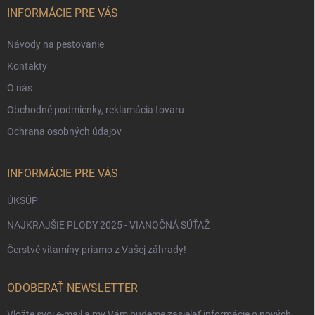
i
INFORMÁCIE PRE VÁS
e
Návody na pestovanie
Kontakty
O nás
Obchodné podmienky, reklamácia tovaru
Ochrana osobných údajov
INFORMÁCIE PRE VÁS
ÚKSÚP
NAJKRAJŠIE PLODY 2025 - VIANOČNÁ SÚŤAŽ
Čerstvé vitamíny priamo z Vašej záhrady!
ODOBERAŤ NEWSLETTER
Vložte svoj e-mail a my Vám budeme zasielať informácie o nových