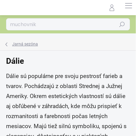
Prejsť
na
Agrocentrum.sk - Asistent
obsah
predaja
Hľadať
Jarná sezóna
Dálie
Dálie sú populárne pre svoju pestrosť farieb a
tvarov. Pochádzajú z oblasti Strednej a Južnej
Ameriky. Okrem estetických vlastností sú dálie
aj obľúbené v záhradách, kde môžu prispieť k
rozmanitosti a farebnosti počas letných
mesiacov. Majú tiež silnú symboliku, spojenú s