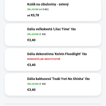
Košík na cibuloviny - zelený
SKLADOM
(>10 KS)
€0,78
od
Dália veľkokvetá 'Lilac Time' 1ks
SKLADOM
(1 KS)
€3,40
Dália dekoratívna 'Kelvin Floodlight' 1ks
MOMENTÁLNE NEDOSTUPNÉ
€3,40
Dália kaktusová 'Tsuki Yori No Shisha' 1ks
SKLADOM
(1 KS)
€3,40