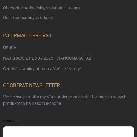
Obchodné podmienky, reklamácia tovaru
Ochrana osobných údajov
INFORMÁCIE PRE VÁS
ÚKSÚP
NAJKRAJŠIE PLODY 2025 - VIANOČNÁ SÚŤAŽ
Čerstvé vitamíny priamo z Vašej záhrady!
ODOBERAŤ NEWSLETTER
Vložte svoj e-mail a my Vám budeme zasielať informácie o nových
produktoch na našom e-shope.
EMAIL