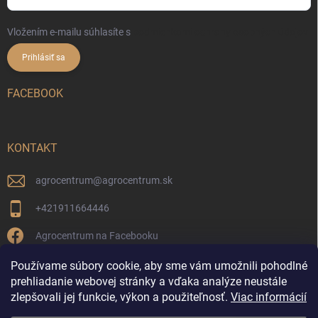
Vložením e-mailu súhlasíte s
podmienkami ochrany osobných údajov
Prihlásiť sa
FACEBOOK
KONTAKT
agrocentrum
@
agrocentrum.sk
+421911664446
Agrocentrum na Facebooku
agrocentrum_topolniky/
Používame súbory cookie, aby sme vám umožnili pohodlné
prehliadanie webovej stránky a vďaka analýze neustále
zlepšovali jej funkcie, výkon a použiteľnosť.
Viac informácií
Reklamácia a vrátenie tovaru