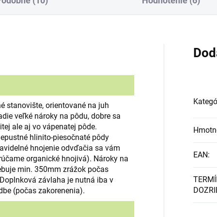
Podobné (10)
Hodnotenie (6)
Dod
Kategó
né stanovište, orientované na juh
adie veľké nároky na pôdu, dobre sa
nitej ale aj vo vápenatej pôde.
Hmotn
riepustné hlinito-piesočnaté pôdy
ravidelné hnojenie odvďačia sa vám
EAN
:
účame organické hnojivá). Nároky na
rebuje min. 350mm zrážok počas
TERMÍ
Doplnková závlaha je nutná iba v
DOZRI
dbe (počas zakorenenia).