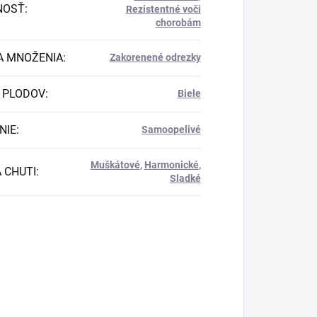
NOSŤ
:
Rezistentné voči
chorobám
 MNOŽENIA
:
Zakorenené odrezky
 PLODOV
:
Biele
NIE
:
Samoopelivé
Muškátové
,
Harmonické
,
 CHUTI
:
Sladké