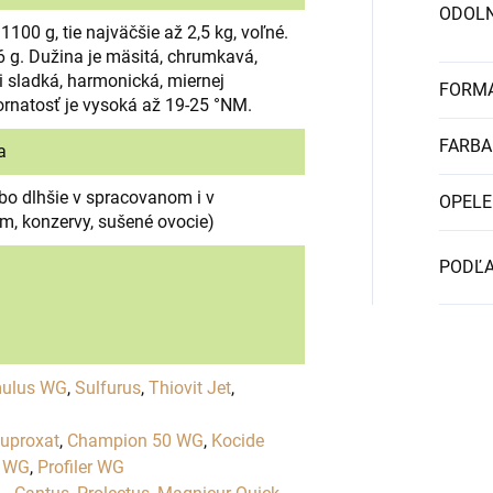
ODOL
 1100 g, tie najväčšie až 2,5 kg, voľné.
16 g. Dužina je mäsitá, chrumkavá,
i sladká, harmonická, miernej
FORMA
ornatosť je vysoká až 19-25 °NM.
FARBA
a
ebo dlhšie v spracovanom i v
OPELE
, konzervy, sušené ovocie)
PODĽA
ulus WG
,
Sulfurus
,
Thiovit Jet
,
uproxat
,
Champion 50 WG
,
Kocide
m WG
,
Profiler WG