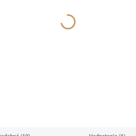
SKLADOM
SKL
(>10 KS)
(>1
ntus
Scala
€5,20
€3,50
od
€4,23 bez DPH
od €2,85 bez DPH
Detail
Detai
icíd proti botrytíde (plesni
Postrekový fungicídny prípra
j) na viniči.
určený na ochranu jadrovín pr
chrastavitosti a na ochranu
viniča a jahôd proti plesni sive
(botrytíde).