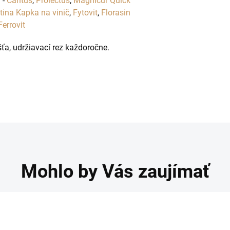
)
-
Cantus
,
Prolectus
,
Magnicur Quick
tina Kapka na vinič
,
Fytovit
,
Florasin
errovit
ťa, udržiavací rez každoročne.
Mohlo by Vás zaujímať