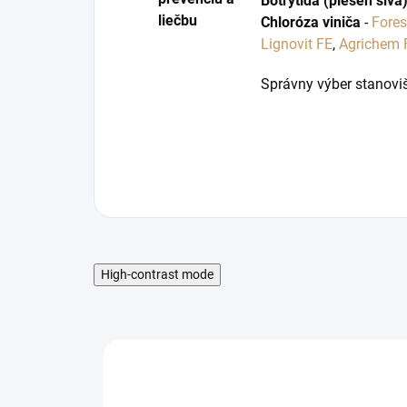
Botrytída (pleseň sivá
liečbu
Chloróza viniča
-
Fores
Lignovit FE
,
Agrichem F
Správny výber stanoviš
High-contrast mode