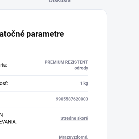
Diskusia
atočné parametre
PREMIUM REZISTENT
ria
:
odrody
osť
:
1 kg
9905587620003
N
Stredne skoré
EVANIA
:
Mrazuvzdorné
,