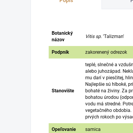
Popis
Botanický
Vitis sp.
'Talizman'
názov
Podpník
zakorenený odrezok
teplé, slnečné a vzduš
alebo juhozápad. Nekl
mu darí v piesčitej, hli
Najlepšie sú hlboké, p
Stanovište
bohaté na živiny. Za p
bohatou úrodou (odpor
vodu má stredné. Pot
vegetačného obdobia. 
prvých rokoch po výsa
Opeľovanie
samica