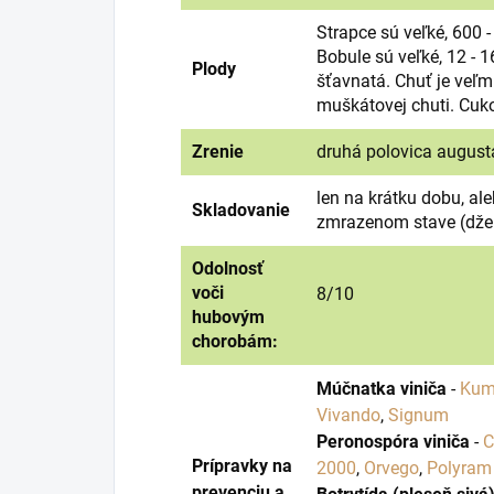
Strapce sú veľké, 600 -
Bobule sú veľké, 12 - 
Plody
šťavnatá. Chuť je veľm
muškátovej chuti. Cuk
Zrenie
druhá polovica august
len na krátku dobu, al
Skladovanie
zmrazenom stave (džem
Odolnosť
voči
8/10
hubovým
chorobám:
Múčnatka viniča
-
Kum
Vivando
,
Signum
Peronospóra viniča
-
C
Prípravky na
2000
,
Orvego
,
Polyra
prevenciu a