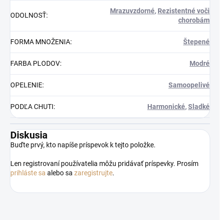
Mrazuvzdorné
,
Rezistentné voči
ODOLNOSŤ
:
chorobám
FORMA MNOŽENIA
:
Štepené
FARBA PLODOV
:
Modré
OPELENIE
:
Samoopelivé
PODĽA CHUTI
:
Harmonické
,
Sladké
Diskusia
Buďte prvý, kto napíše príspevok k tejto položke.
Len registrovaní používatelia môžu pridávať príspevky. Prosím
prihláste sa
alebo sa
zaregistrujte
.