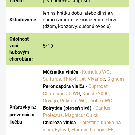
Zrenie
prvá polovica augusta
len na krátku dobu, alebo dlhšie v
Skladovanie
spracovanom i v zmrazenom stave
(džem, konzervy, sušené ovocie)
Odolnosť
voči
5/10
hubovým
chorobám:
Múčnatka viniča
-
Kumulus WG
,
Sulfurus
,
Thiovit Jet
,
Vivando
,
Signum
Peronospóra viniča
-
Cuproxat
,
Champion 50 WG
,
Kocide 2000
,
Orvego
,
Polyram WG
,
Profiler WG
Prípravky na
Botrytída (pleseň sivá)
-
Cantus
,
prevenciu a
Prolectus
,
Magnicur Quick
liečbu
Chloróza viniča
-
Forestina Kapka na
vinič
,
Fytovit
,
Florasin Lignovit FE
,