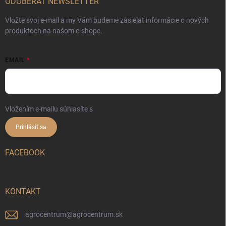
ODOBERAŤ NEWSLETTER
Vložte svoj e-mail a my Vám budeme zasielať informácie o nových
produktoch na našom e-shope.
EMAIL
Vložením e-mailu súhlasíte s
podmienkami ochrany osobných údajov
Prihlásiť sa
FACEBOOK
KONTAKT
agrocentrum
@
agrocentrum.sk