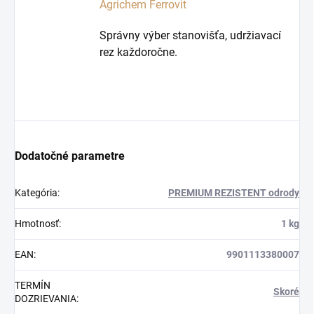
Agrichem Ferrovit
Správny výber stanovišťa, udržiavací
rez každoročne.
Dodatočné parametre
Kategória
:
PREMIUM REZISTENT odrody
Hmotnosť
:
1 kg
EAN
:
9901113380007
TERMÍN
Skoré
DOZRIEVANIA
: