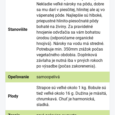
Nekladie veľké nároky na pôdu, dobre
sa mu darí v piesčitej, hlinitej ale aj vo
vápenatej pôde. Najlepšie sú hlboké,
priepustné hlinito-piesočnaté pôdy
bohaté na živiny. Za pravidelné
Stanovište
hnojenie odvďačia sa vám bohatou
úrodou (odporúčame organické
hnojivá). Nároky na vodu má stredné.
Potrebuje min. 350mm zrážok počas
vegetačného obdobia. Doplnková
závlaha je nutná iba v prvých rokoch
po výsadbe (počas zakorenenia).
Opeľovanie
samoopelivá
Strapce sú veľké okolo 1 kg. Bobule sú
tiež veľké okolo 16 g. Dužina je mäsitá,
Plody
chrumkavá. Chuť je harmonická,
sladká.