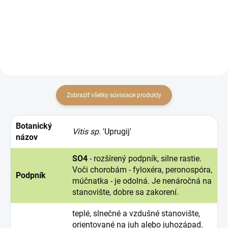
dispergovateľných granúl na
určený proti hubovým chorobám
ochranu proti peronospóre viniča.
poľných plodín, viniča, okrasných
rastlín a drevín, proti erinóze a
akarinóze na...
Zobraziť všetky súvisiace produkty
Botanický
Vitis sp.
'Uprugij'
názov
SO4
- rozšírený podpník, silne rastie.
Voči chorobám - fyloxéra, peronospóra,
Podpník
múčnatka - je odolná. Je nenáročná na
stanovište, dobre sa zakorení.
teplé, slnečné a vzdušné stanovište,
orientované na juh alebo juhozápad.