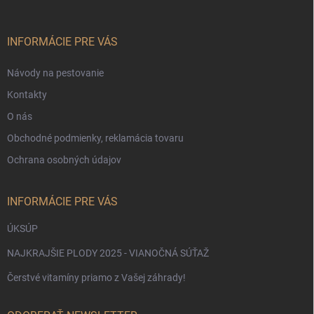
ä
t
i
INFORMÁCIE PRE VÁS
e
Návody na pestovanie
Kontakty
O nás
Obchodné podmienky, reklamácia tovaru
Ochrana osobných údajov
INFORMÁCIE PRE VÁS
ÚKSÚP
NAJKRAJŠIE PLODY 2025 - VIANOČNÁ SÚŤAŽ
Čerstvé vitamíny priamo z Vašej záhrady!