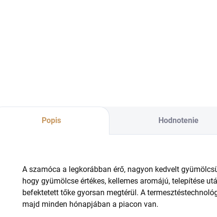
Do košíka
Veľmi atraktívna
obálka na vouchery
Natur papierová
Na
a iné darčekové
darčeková taška s
da
poukazy, so
originálnym
or
samolepiacim
dizajnom. Vyrobená
di
uzatváraním.
z kvalitného
z k
pevného prírodného
pe
papiera pre rýchle a
pap
praktické zabalenie
pra
darčekov všetkých
da
Popis
Hodnotenie
veľkostí. Kvalita...
veľ
A szamóca a legkorábban érő, nagyon kedvelt gyümölcsü
hogy gyümölcse értékes, kellemes aromájú, telepítése utá
befektetett tőke gyorsan megtérül. A termesztéstechnológ
majd minden hónapjában a piacon van.