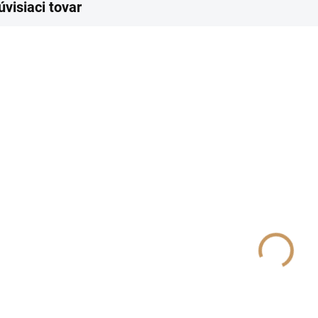
úvisiaci tovar
SKLADOM
SKLADOM
(10 KS)
(2 KS)
Obálka na
0754-0117
0
poukaz 956008
Darčeková
D
taška NATUR
t
€1,80
23.3 x 31.3 cm
31
€1,70
€
€1,46 bez DPH
€1,38 bez DPH
€2
Do košíka