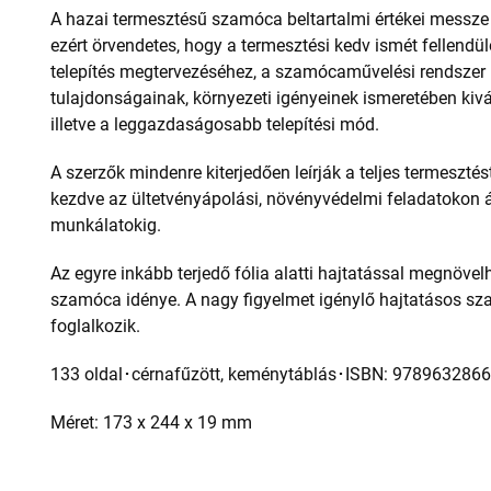
A hazai termesztésű szamóca beltartalmi értékei messz
ezért örvendetes, hogy a termesztési kedv ismét fellendül
telepítés megtervezéséhez, a szamócaművelési rendszer 
tulajdonságainak, környezeti igényeinek ismeretében kivá
illetve a leggazdaságosabb telepítési mód.
A szerzők mindenre kiterjedően leírják a teljes termesztést
kezdve az ültetvényápolási, növényvédelmi feladatokon á
munkálatokig.
Az egyre inkább terjedő fólia alatti hajtatással megnövel
szamóca idénye. A nagy figyelmet igénylő hajtatásos sz
foglalkozik.
133 oldal･cérnafűzött, keménytáblás･ISBN: 978963286
Méret: 173 x 244 x 19 mm