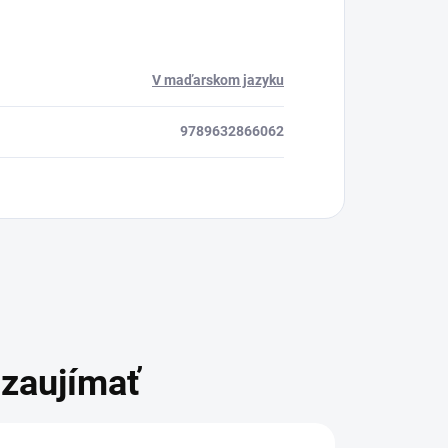
V maďarskom jazyku
9789632866062
zaujímať