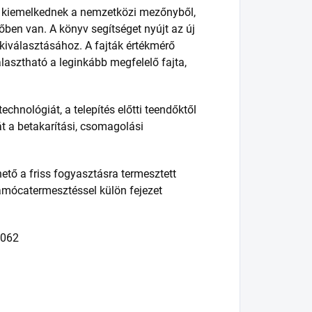
e kiemelkednek a nemzetközi mezőnyből,
őben van. A könyv segítséget nyújt az új
kiválasztásához. A fajták értékmérő
lasztható a leginkább megfelelő fajta,
echnológiát, a telepítés előtti teendőktől
t a betakarítási, csomagolási
hető a friss fogyasztásra termesztett
amócatermesztéssel külön fejezet
6062