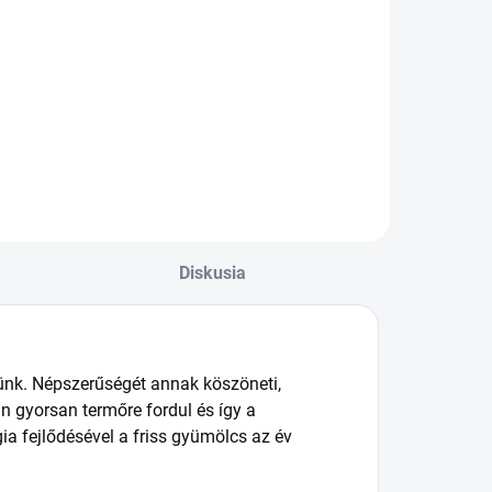
Do košíka
Veľmi atraktívna
obálka na vouchery
tur papierová
a iné darčekové
rčeková taška s
poukazy, so
iginálnym
samolepiacim
zajnom. Vyrobená
uzatváraním.
valitného
vného prírodného
iera pre rýchle a
ktické zabalenie
rčekov všetkých
Diskusia
kostí. Kvalita...
nk. Népszerűségét annak köszöneti,
n gyorsan termőre fordul és így a
ia fejlődésével a friss gyümölcs az év