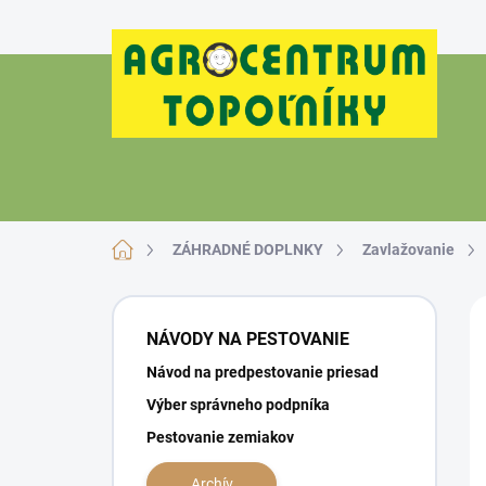
Prejsť
na
obsah
Domov
ZÁHRADNÉ DOPLNKY
Zavlažovanie
B
o
NÁVODY NA PESTOVANIE
č
Návod na predpestovanie priesad
n
ý
Výber správneho podpníka
p
Pestovanie zemiakov
a
n
Archív