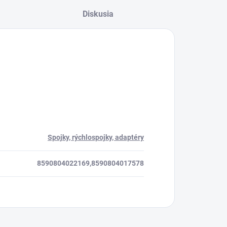
Agrocentrum.sk - Asistent
Diskusia
predaja
Spojky, rýchlospojky, adaptéry
8590804022169,8590804017578