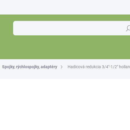
Hľa
Spojky, rýchlospojky, adaptéry
Hadicová redukcia 3/4"-1/2" holla
Neohodnotené
Podrobnosti hodnotenia
€1
€0,9
Jedno
SKL
cena: