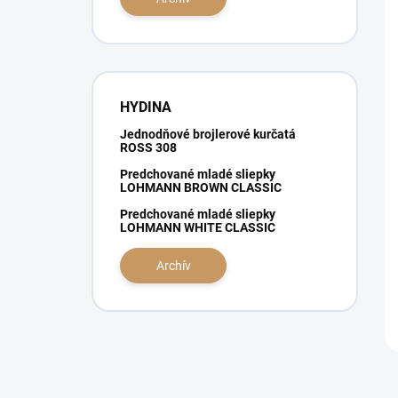
e
l
HYDINA
Jednodňové brojlerové kurčatá
ROSS 308
Predchované mladé sliepky
LOHMANN BROWN CLASSIC
Predchované mladé sliepky
LOHMANN WHITE CLASSIC
Archív