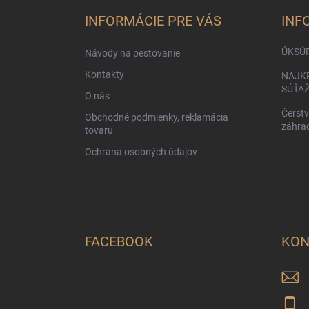
p
ä
INFORMÁCIE PRE VÁS
INF
t
i
ÚKSÚ
Návody na pestovanie
e
Kontakty
NAJKR
SÚŤA
O nás
Čerstv
Obchodné podmienky, reklamácia
záhra
tovaru
Ochrana osobných údajov
FACEBOOK
KON