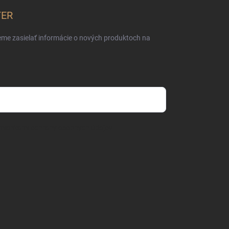
TER
eme zasielať informácie o nových produktoch na
mienkami ochrany osobných údajov