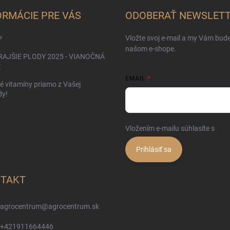
ORMÁCIE PRE VÁS
ODOBERAŤ NEWSLET
Vložte svoj e-mail a my Vám bud
P
našom e-shope.
AJŠIE PLODY 2025 - VIANOČNÁ
Ž
EMAIL
é vitamíny priamo z Vašej
dy!
Vložením e-mailu súhlasíte s
pod
Prihlásiť sa
TAKT
agrocentrum
@
agrocentrum.sk
+421911664446