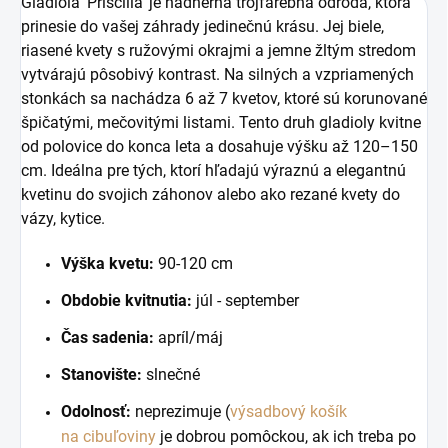
Gladiola 'Priscilla' je nádherná trojfarebná odroda, ktorá
prinesie do vašej záhrady jedinečnú krásu. Jej biele,
riasené kvety s ružovými okrajmi a jemne žltým stredom
vytvárajú pôsobivý kontrast. Na silných a vzpriamených
stonkách sa nachádza 6 až 7 kvetov, ktoré sú korunované
špičatými, mečovitými listami. Tento druh gladioly kvitne
od polovice do konca leta a dosahuje výšku až 120–150
cm. Ideálna pre tých, ktorí hľadajú výraznú a elegantnú
kvetinu do svojich záhonov alebo ako rezané kvety do
vázy, kytice.
Výška kvetu:
90-120 cm
Obdobie kvitnutia:
júl - september
Čas sadenia:
apríl/máj
Stanovište:
slnečné
Odolnosť:
neprezimuje (
v
ýsadbový košík
na
cibuľoviny
je dobrou pomôckou, ak ich treba po