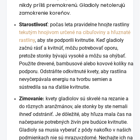
nikdy príliš premokrenú. Gladioly netolerujú
zamokrenie koreňov.
Starostlivosť
: počas leta pravidelne hnojte rastliny
tekutým hnojivom určené na cibuľoviny a hľuznaté
rastliny
, aby ste podporili kvitnutie. Keď gladioly
začnú rásť a kvitnúť, môžu potrebovať oporu,
pretože stonky bývajú vysoké a môžu sa ohýbať.
Použite drevené, bambusové alebo kovové kolíky na
podporu. Odstráňte odkvitnuté kvety, aby rastlina
nevyčerpávala energiu na tvorbu semien a
sústredila sa na ďalšie kvitnutie.
Zimovanie:
kvety gladiolov sú skvelé na rezanie a
do rôznych aranžmánov, ale stonky by ste nemali
ihneď odstrániť. Je dôležité, aby hľuza mala čas na
načerpanie potrebných živín pre budúce kvitnutie.
Gladioly sa musia vyberať z pôdy nakoľko v našich
podmienkach nie sú mrazuvzdorné. Nechajte ich na