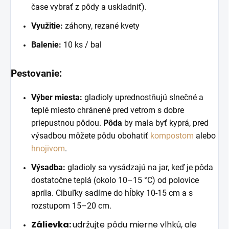
čase vybrať z pôdy a uskladniť).
Využitie:
záhony, rezané kvety
Balenie:
10 ks / bal
Pestovanie:
Výber miesta:
gladioly uprednostňujú slnečné a
teplé miesto chránené pred vetrom s dobre
priepustnou pôdou.
Pôda
by mala byť kyprá, pred
výsadbou môžete pôdu obohatiť
kompostom
alebo
hnojivom
.
Výsadba:
gladioly sa vysádzajú na jar, keď je pôda
dostatočne teplá (okolo 10–15 °C) od polovice
apríla. Cibuľky sadíme do hĺbky 10-15 cm a s
rozstupom 15–20 cm.
Zálievka:
udržujte pôdu mierne vlhkú, ale