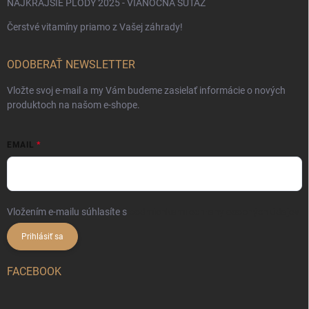
NAJKRAJŠIE PLODY 2025 - VIANOČNÁ SÚŤAŽ
Čerstvé vitamíny priamo z Vašej záhrady!
ODOBERAŤ NEWSLETTER
Vložte svoj e-mail a my Vám budeme zasielať informácie o nových
produktoch na našom e-shope.
EMAIL
Vložením e-mailu súhlasíte s
podmienkami ochrany osobných údajov
Prihlásiť sa
FACEBOOK