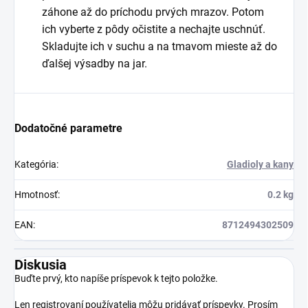
záhone až do príchodu prvých mrazov. Potom
ich vyberte z pôdy očistite a nechajte uschnúť.
Skladujte ich v suchu a na tmavom mieste až do
ďalšej výsadby na jar.
Dodatočné parametre
Kategória
:
Gladioly a kany
Hmotnosť
:
0.2 kg
EAN
:
8712494302509
Diskusia
Buďte prvý, kto napíše príspevok k tejto položke.
Len registrovaní používatelia môžu pridávať príspevky. Prosím